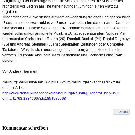
Aufgrund großer Nachfrage bereits im Vorfeld empfehlen die Musiker, sich
rechtzeitig vor Beginn am Theater einzufinden, um noch einen Platz zu
ergattern.
Mindestens elf Stücke stehen auf dem abwechslungsreichen und spannenden
Programm, das etwa – inklusive Pause – zwei Stunden dauern wird. Darunter
sind sowohl klassische Werke für ganz normale Schlaginstrumente als auch
wieder völlig unkonventionelle Musik mit Alltagsgegenständen. Voriges Mal
überraschten Christoph Hoffmann (29), Dominik Bockelt (24), Daniel Degmayr
(25) und Andreas Stemmer (33) mit Spielkarten, Zeitungen oder Computer-
Tastaturen. Was sie sich heuer ausgedacht haben, wollen sie noch nicht
verraten. Es könnte aber sein, dass Basketbälle und Barhocker eine Rolle
spielen.
Von Andrea Hammerl
Neuburg: Perkussion mit Two plus Two im Neuburger Stadttheater - zum
original Artikel:
http://www.donaukurier.de/lokales/neuburg/Neuburg-Ueberall-ist-Musik-
drin;art1763,2834196#plx1854986568
Share
Kommentar schreiben