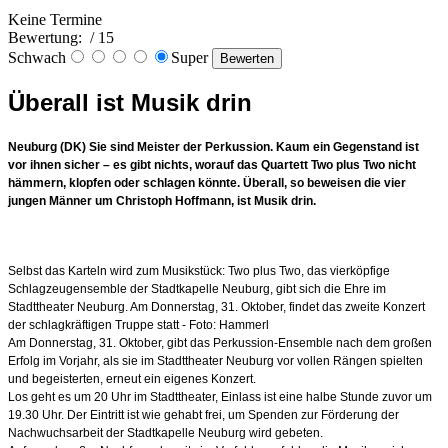
Keine Termine
Bewertung:
/ 15
Schwach
Super
Überall ist Musik drin
Neuburg (DK) Sie sind Meister der Perkussion. Kaum ein Gegenstand ist
vor ihnen sicher – es gibt nichts, worauf das Quartett Two plus Two nicht
hämmern, klopfen oder schlagen könnte. Überall, so beweisen die vier
jungen Männer um Christoph Hoffmann, ist Musik drin.
Selbst das Karteln wird zum Musikstück: Two plus Two, das vierköpfige
Schlagzeugensemble der Stadtkapelle Neuburg, gibt sich die Ehre im
Stadttheater Neuburg. Am Donnerstag, 31. Oktober, findet das zweite Konzert
der schlagkräftigen Truppe statt - Foto: Hammerl
Am Donnerstag, 31. Oktober, gibt das Perkussion-Ensemble nach dem großen
Erfolg im Vorjahr, als sie im Stadttheater Neuburg vor vollen Rängen spielten
und begeisterten, erneut ein eigenes Konzert.
Los geht es um 20 Uhr im Stadttheater, Einlass ist eine halbe Stunde zuvor um
19.30 Uhr. Der Eintritt ist wie gehabt frei, um Spenden zur Förderung der
Nachwuchsarbeit der Stadtkapelle Neuburg wird gebeten.